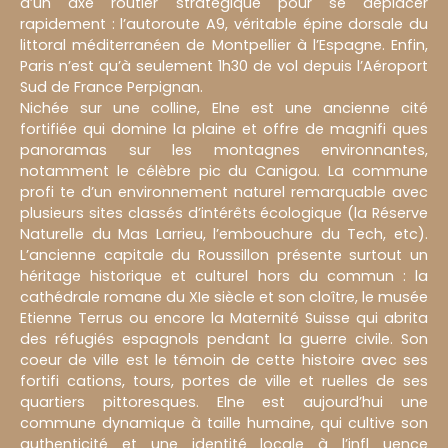
d’un axe routier stratégique pour se déplacer
rapidement : l’autoroute A9, véritable épine dorsale du
littoral méditerranéen de Montpellier à l’Espagne. Enfin,
Paris n’est qu’à seulement 1h30 de vol depuis l’Aéroport
Sud de France Perpignan.
Nichée sur une colline, Elne est une ancienne cité
fortifiée qui domine la plaine et offre de magnifi ques
panoramas sur les montagnes environnantes,
notamment le célèbre pic du Canigou. La commune
profi te d’un environnement naturel remarquable avec
plusieurs sites classés d’intérêts écologique (la Réserve
Naturelle du Mas Larrieu, l’embouchure du Tech, etc).
L’ancienne capitale du Roussillon présente surtout un
héritage historique et culturel hors du commun : la
cathédrale romane du XIe siècle et son cloître, le musée
Etienne Terrus ou encore la Maternité Suisse qui abrita
des réfugiés espagnols pendant la guerre civile. Son
coeur de ville est le témoin de cette histoire avec ses
fortifi cations, tours, portes de ville et ruelles de ses
quartiers pittoresques. Elne est aujourd’hui une
commune dynamique à taille humaine, qui cultive son
authenticité et une identité locale à l’infl uence