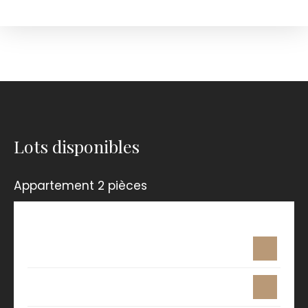
Lots disponibles
Appartement 2 pièces
Surface
Étage
Prix
41.11 m²
-
194 900
€
41.14 m²
-
194 900
€