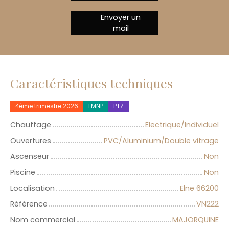
Envoyer un
mail
Caractéristiques techniques
4ème trimestre 2026
LMNP
PTZ
Chauffage
Electrique/Individuel
Ouvertures
PVC/Aluminium/Double vitrage
Ascenseur
Non
Piscine
Non
Localisation
Elne 66200
Référence
VN222
Nom commercial
MAJORQUINE