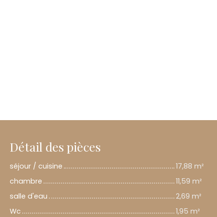
Détail des pièces
séjour / cuisine
17,88 m²
chambre
11,59 m²
salle d'eau
2,69 m²
Wc
1,95 m²