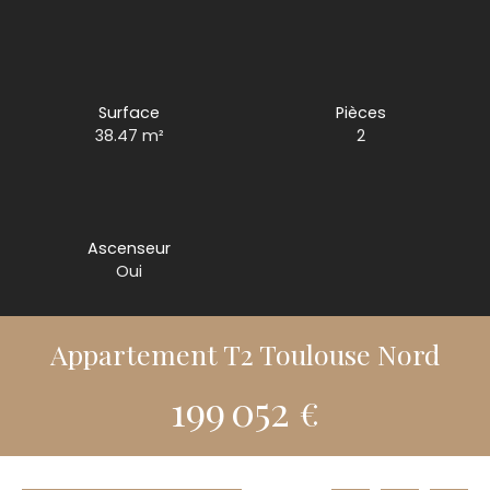
Surface
Pièces
38.47
m²
2
Ascenseur
Oui
Appartement T2 Toulouse Nord
199 052
€