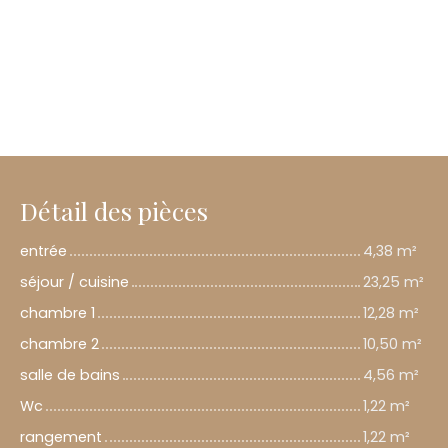
Détail des pièces
entrée
4,38 m²
séjour / cuisine
23,25 m²
chambre 1
12,28 m²
chambre 2
10,50 m²
salle de bains
4,56 m²
Wc
1,22 m²
rangement
1,22 m²