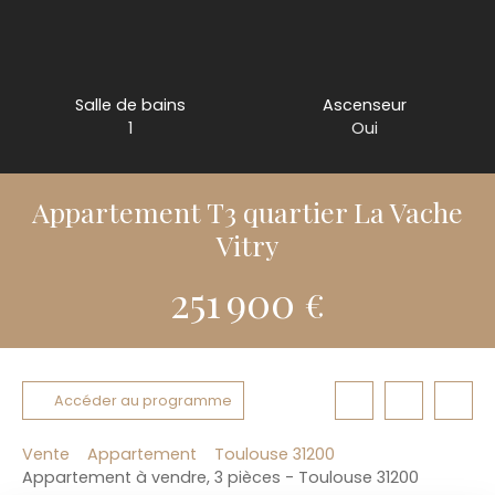
Salle de bains
Ascenseur
1
Oui
Appartement T3 quartier La Vache
Vitry
251 900
€
Accéder au programme
Vente
Appartement
Toulouse 31200
Appartement à vendre, 3 pièces - Toulouse 31200