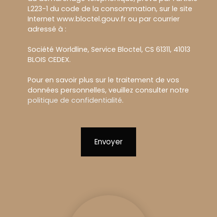
L223-1 du code de la consommation, sur le site
Internet www.bloctel.gouv.fr ou par courrier
adressé à :
Société Worldline, Service Bloctel, CS 61311, 41013
BLOIS CEDEX.
Pour en savoir plus sur le traitement de vos
données personnelles, veuillez consulter notre
politique de confidentialité
.
Envoyer