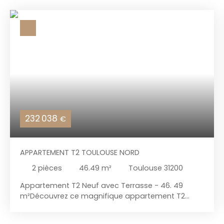
232 038
€
APPARTEMENT T2 TOULOUSE NORD
2
pièces
46.49
m²
Toulouse 31200
Appartement T2 Neuf avec Terrasse - 46. 49
m²Découvrez ce magnifique appartement T2
neuf, situé au 3ème étage avec ascenseur,
offrant une surface habitable de 46. 49 m² et une