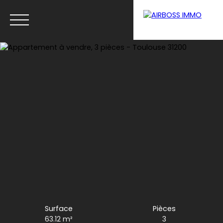
Accueil
Vendre
Acheter
Nos programmes neufs
Lou
Estimation
Surface
Pièces
63.12
m²
3