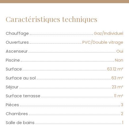
Caractéristiques techniques
Chauffage
Gaz/Individuel
Ouvertures
PVC/Double vitrage
Ascenseur
Oui
Piscine
Non
Surface
63.12
m²
Surface au sol
63
m²
Séjour
23
m²
Surface terrasse
11
m²
Pièces
3
Chambres
2
Salle de bains
1