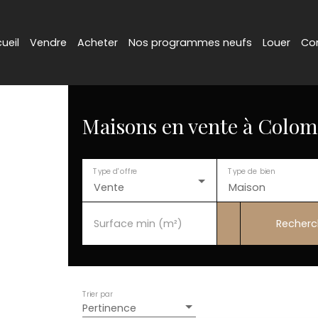
ueil
Vendre
Acheter
Nos programmes neufs
Louer
Co
Maisons en vente à Colomi
Type d'offre
Type de bien
Vente
Maison
Recherc
Surface min (m²)
Trier par
Pertinence