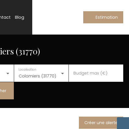
ntact
Blog
Estimation
ers (31770)
Localisation
Budget max (€)
Colomiers (31770)
her
Créer une alerte