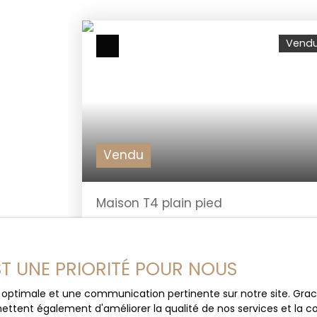
Vend
Vendu
Maison T4 plain pied
4
pièces
100
m²
Colomiers 31770
EST UNE PRIORITÉ POUR NOUS
En exclusivité, notre agence airbossimmo
vous propose une charmante maison
ce optimale et une communication pertinente sur notre site. Gr
familiale de type 4. Une famille aura 3
ettent également d'améliorer la qualité de nos services et la con
chambres avec chacune, son placard. La