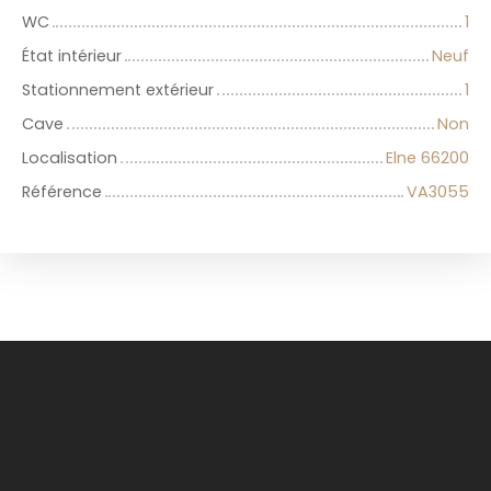
WC
1
État intérieur
Neuf
Stationnement extérieur
1
Cave
Non
Localisation
Elne 66200
Référence
VA3055