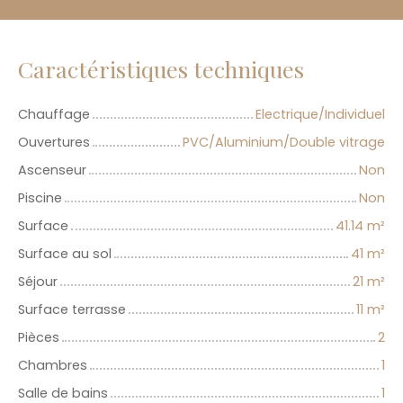
Caractéristiques techniques
Chauffage
Electrique/Individuel
Ouvertures
PVC/Aluminium/Double vitrage
Ascenseur
Non
Piscine
Non
Surface
41.14
m²
Surface au sol
41
m²
Séjour
21
m²
Surface terrasse
11
m²
Pièces
2
Chambres
1
Salle de bains
1