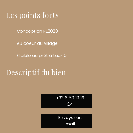
Les points forts
Conception RE2020
Au coeur du village
Eligible au prêt à taux 0
Descriptif du bien
+33 6 50 19 19
24
Envoyer un
mail