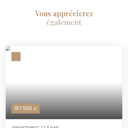
Vous apprécierez
également
197 900
€
APPARTEMENT T2 À ELNE