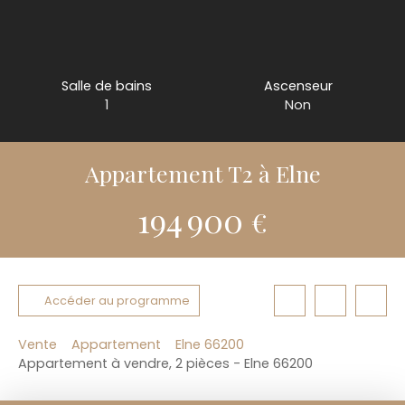
Salle de bains
Ascenseur
1
Non
Appartement T2 à Elne
194 900
€
Accéder au programme
Vente
Appartement
Elne 66200
Appartement à vendre, 2 pièces - Elne 66200